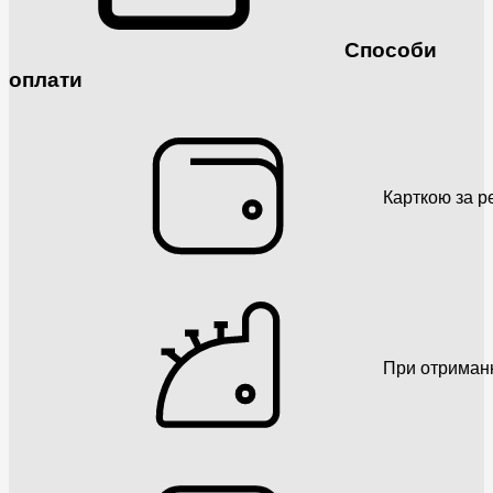
Способи
оплати
Карткою за р
При отриман