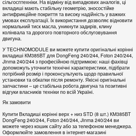
сільгосптехніки
. На відміну від випадкових
аналогів
, ці
вкладиші мають стабільну геометрію, зносостійке
антифрикційне покриття та високу
надійність
у важких
умовах експлуатації. Їх використання дозволяє відновити
нормальний тиск масла, уникнути задирів, клину
колінвала та дорогого повторного
обслуговування
двигуна.
У TECHNOMODULE ви можете
купити
оригінальні корінні
вкладиші КМ385ВТ для DongFeng 240/244, Foton 240/244,
Jinma 240/244 з професійною підтримкою: наші фахівці
допоможуть уточнити
технічні характеристики
, підібрати
потрібний розмір і проконсультують щодо правильної
установки
та обкатки після ремонту. Якісні
оригінальні
запчастини – це стабільна робота двигуна та позитивні
відгуки
власників техніки по всій Україні.
Як замовити
Купити Вкладиші корінні верх + низ STD (8 шт.) КМ385ВТ
DongFeng 240/244, Foton 240/244, Jinma 240/244
ви
можете через кошик сайту або за телефоном менеджера.
Оформлюйте замовлення в інтернет-магазині