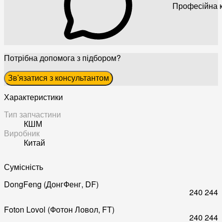
Професійна к
Потрібна допомога з підбором?
Зв'язатися з консультантом
Характеристики
Тип запчастини
КШМ
Виробник
Китай
Сумісність
DongFeng (ДонгФенг, DF)
240
244
Foton Lovol (Фотон Ловол, FT)
240
244