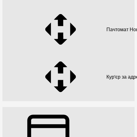
Пачтомат Но
Кур'єр за ад