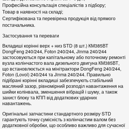
Професійна
консультація
спеціалістів з підбору;
Товар
в наявності
на складі;
Сертифікована
та перевірена продукція від
прямого
постачальника
.
Застосування та переваги
Вкладиші корінні верх + низ STD (8 шт.) КМ385ВТ
DongFeng 240/244, Foton 240/244, Jinma 240/244
застосовуються при капітальному або поточному
ремонті
вузла колінчастого вала дизельного двигуна КМ385ВТ,
що встановлюється на
мінітрактори
DongFeng 240/244,
Foton (Lovol) 240/244 та Jinma 240/244. Правильно
підібрані корінні вкладиші забезпечують стабільний
масляний зазор, рівномірний розподіл навантаження на
шийки колінвала, зменшення вібрацій і шуму, а також
захист блоку та
КПП
від додаткових ударних
навантажень.
Оригінальні
запчастини
стандартного розміру STD
гарантують точну
сумісність
з колінчастим валом без
додатковної обробки, що особливо важливо для сучасної