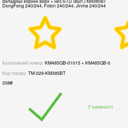
Вкладиші корінні верх + низ STD (8шт.) КМ385ВТ
DongFeng 240/244, Foton 240/244, Jinma 240/244
Каталожний номер:
KM485QB-01015 + KM485QB-0
Код товару:
TM-029-KM385BT
338
₴
У наявностi