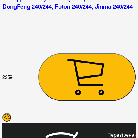
DongFeng 240/244, Foton 240/244, Jinma 240/244
225
₴
1
Перевірена
З