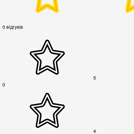
0 відгуків
5
0
4