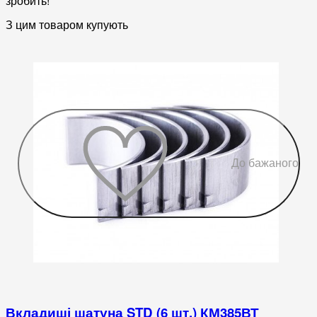
зробить!
З цим товаром купують
До бажаного
Вкладиші шатуна STD (6 шт.) КМ385ВТ