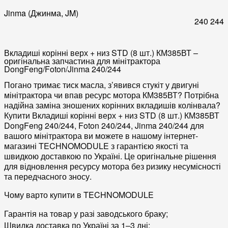
Jinma (Джинма, JM)
240
244
Вкладиші корінні верх + низ STD (8 шт.) КМ385ВТ –
оригінальна запчастина для мінітрактора
DongFeng/Foton/Jinma 240/244
Погано тримає тиск масла, з’явився стукіт у
двигуні
мінітрактора чи впав ресурс мотора КМ385ВТ? Потрібна
надійна заміна зношених корінних вкладишів колінвала?
Купити Вкладиші корінні верх + низ STD (8 шт.) КМ385ВТ
DongFeng 240/244, Foton 240/244, Jinma 240/244
для
вашого мінітрактора ви можете в нашому
інтернет-
магазині TECHNOMODULE
з гарантією якості та
швидкою
доставкою по Україні
. Це оригінальне рішення
для відновлення ресурсу мотора без ризику несумісності
та передчасного зносу.
Чому варто купити в TECHNOMODULE
Гарантія
на товар у разі заводського браку;
Швидка
доставка по Україні
за 1–3 дні;