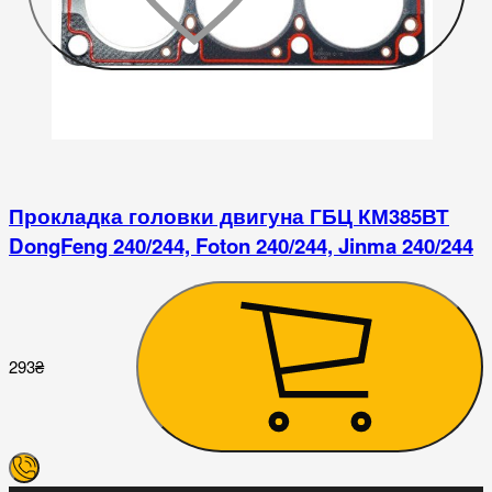
Прокладка головки двигуна ГБЦ КМ385ВТ
DongFeng 240/244, Foton 240/244, Jinma 240/244
4
293
₴