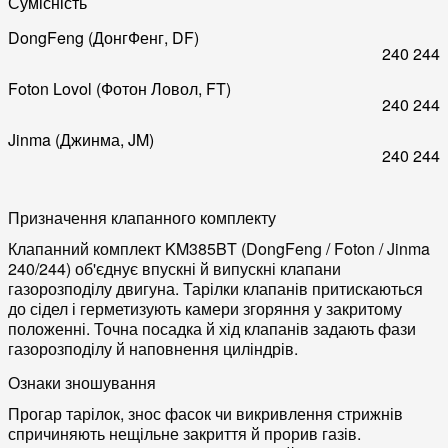
Сумісність
DongFeng (ДонгФенг, DF)
240
244
Foton Lovol (Фотон Ловол, FT)
240
244
Jinma (Джинма, JM)
240
244
Призначення клапанного комплекту
Клапанний комплект KM385BT (DongFeng / Foton / Jinma
240/244) об'єднує впускні й випускні клапани
газорозподілу двигуна. Тарілки клапанів притискаються
до сідел і герметизують камери згоряння у закритому
положенні. Точна посадка й хід клапанів задають фази
газорозподілу й наповнення циліндрів.
Ознаки зношування
Прогар тарілок, знос фасок чи викривлення стрижнів
спричиняють нещільне закриття й прорив газів.