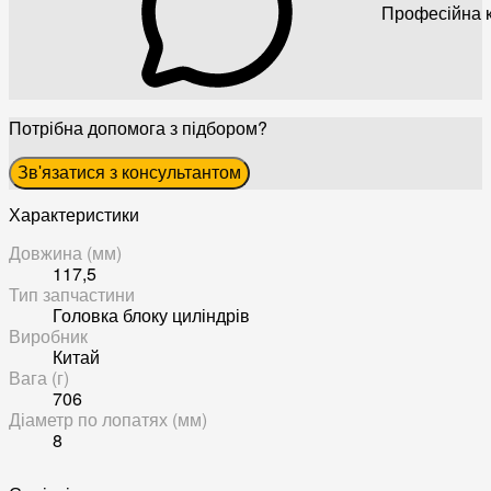
Професійна к
Потрібна допомога з підбором?
Зв'язатися з консультантом
Характеристики
Довжина (мм)
117,5
Тип запчастини
Головка блоку циліндрів
Виробник
Китай
Вага (г)
706
Діаметр по лопатях (мм)
8