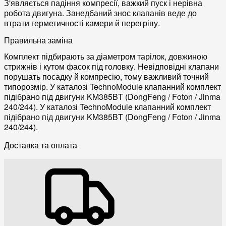
З'являється падіння компресії, важкий пуск і нерівна
робота двигуна. Занедбаний знос клапанів веде до
втрати герметичності камери й перегріву.
Правильна заміна
Комплект підбирають за діаметром тарілок, довжиною
стрижнів і кутом фасок під головку. Невідповідні клапани
порушать посадку й компресію, тому важливий точний
типорозмір. У каталозі TechnoModule клапанний комплект
підібрано під двигуни KM385BT (DongFeng / Foton / Jinma
240/244). У каталозі TechnoModule клапанний комплект
підібрано під двигуни KM385BT (DongFeng / Foton / Jinma
240/244).
Доставка та оплата