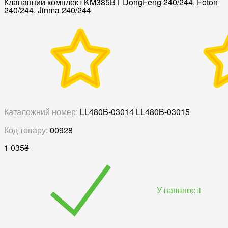
Клапанний комплект KM385BT DongFeng 240/244, Foton
240/244, Jinma 240/244
Каталожний номер:
LL480B-03014 LL480B-03015
Код товару:
00928
1 035
₴
У наявностi