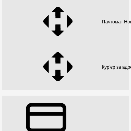
Пачтомат Но
Кур'єр за ад