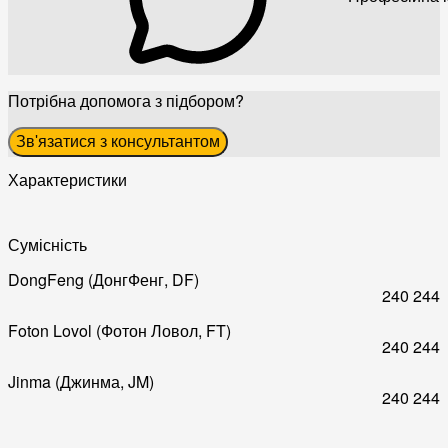
Потрібна допомога з підбором?
Зв'язатися з консультантом
Характеристики
Сумісність
DongFeng (ДонгФенг, DF)
240
244
Foton Lovol (Фотон Ловол, FT)
240
244
Jinma (Джинма, JM)
240
244