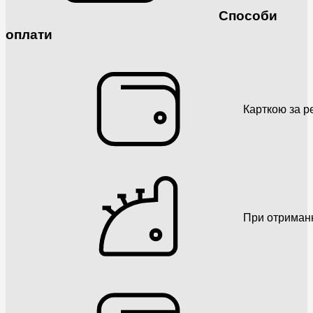
Способи
оплати
Карткою за р
При отриман