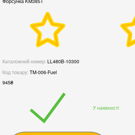
Форсунка KM385T
Каталожний номер:
LL480B-10300
Код товару:
TM-006-Fuel
945
₴
У наявностi