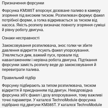
Призначення форсунки
Форсунка KM385T впорскує дозоване паливо в камеру
згоряння під високим тиском. Розпилювач формує факел
потрібної форми, а голка відкривається за тиском від
насоса. Якість розпилу визначає повноту згоряння суміші
й рівну роботу двигуна.
Ознаки несправності
Закоксовування розпилювача, знос голки чи збите
давлення відкриття псують факел упорскування.
З'являється дим, важкий пуск, провали під
навантаженням і нерівна робота двигуна. Підтікання
форсунки замість розпилу веде до закоксовування й
перевитрати палива.
Правильний підбір
Форсунку підбирають за типом розпилювача, тиском
відкриття й приєднанням під двигун. Невідповідна
форсунка зіб'є факел і дозу впорскування, тому важливі
точні параметри. У каталозі TechnoModule форсунка
підібрано під двигуни KM385T. У каталозі TechnoModule