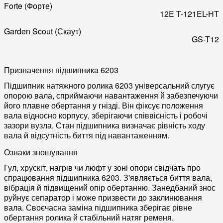
Forte (Форте)
12E
T-121EL-HT
Garden Scout (Скаут)
GS-T12
Призначення підшипника 6203
Підшипник натяжного ролика 6203 універсальний слугує
опорою вала, сприймаючи навантаження й забезпечуючи
його плавне обертання у гнізді. Він фіксує положення
вала відносно корпусу, зберігаючи співвісність і робочі
зазори вузла. Стан підшипника визначає рівність ходу
вала й відсутність биття під навантаженням.
Ознаки зношування
Гул, хрускіт, нагрів чи люфт у зоні опори свідчать про
спрацювання підшипника 6203. З'являється биття вала,
вібрація й підвищений опір обертанню. Занедбаний знос
руйнує сепаратор і може призвести до заклинювання
вала. Своєчасна заміна підшипника зберігає рівне
обертання ролика й стабільний натяг ременя.