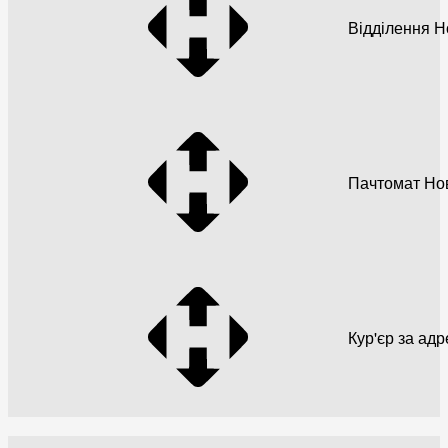
Відділення 
Пачтомат Но
Кур'єр за ад