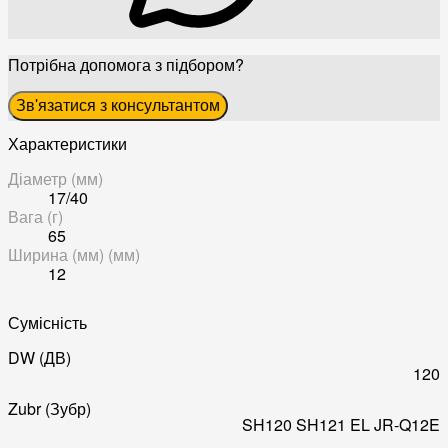
Потрібна допомога з підбором?
Зв'язатися з консультантом
Характеристики
Діаметр (мм)
17/40
Вага (г)
65
Ширина (мм) (мм)
12
Сумісність
DW (ДВ)
120
Zubr (Зубр)
SH120
SH121
EL JR-Q12E