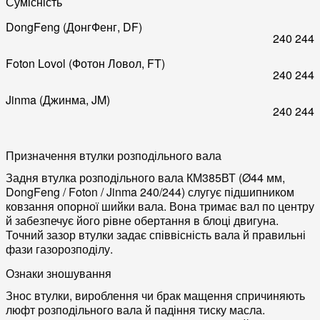
Сумісність
DongFeng (ДонгФенг, DF)
240
244
Foton Lovol (Фотон Ловол, FT)
240
244
Jinma (Джинма, JM)
240
244
Призначення втулки розподільного вала
Задня втулка розподільного вала КМ385ВТ (Ø44 мм,
DongFeng / Foton / Jinma 240/244) слугує підшипником
ковзання опорної шийки вала. Вона тримає вал по центру
й забезпечує його рівне обертання в блоці двигуна.
Точний зазор втулки задає співвісність вала й правильні
фази газорозподілу.
Ознаки зношування
Знос втулки, вироблення чи брак мащення спричиняють
люфт розподільного вала й падіння тиску масла.