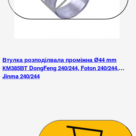
Втулка розподілвала проміжна Ø44 mm
КМ385ВТ DongFeng 240/244, Foton 240/244,
Jinma 240/244