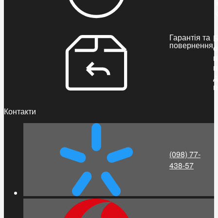
Гарантія та
Б
повернення
о
п
п
д
п
Контакти
(098) 77-
438-57