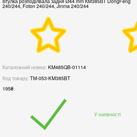
Втулка розподілвала задня Ø44 mm КМ385ВТ DongFeng
240/244, Foton 240/244, Jinma 240/244
Каталожний номер:
KM485QB-01114
Код товару:
TМ-053-KM385BT
195
₴
У наявностi