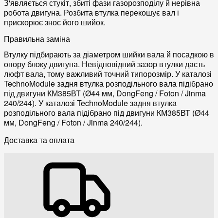
З'являється стукіт, збиті фази газорозподілу й нерівна
робота двигуна. Розбита втулка перекошує вал і
прискорює знос його шийок.
Правильна заміна
Втулку підбирають за діаметром шийки вала й посадкою в
опору блоку двигуна. Невідповідний зазор втулки дасть
люфт вала, тому важливий точний типорозмір. У каталозі
TechnoModule задня втулка розподільного вала підібрано
під двигуни КМ385ВТ (Ø44 мм, DongFeng / Foton / Jinma
240/244). У каталозі TechnoModule задня втулка
розподільного вала підібрано під двигуни КМ385ВТ (Ø44
мм, DongFeng / Foton / Jinma 240/244).
Доставка та оплата