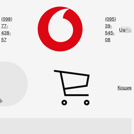
(098)
(095)
77-
39-
Ua
Ru
438-
545-
57
08
Кошик