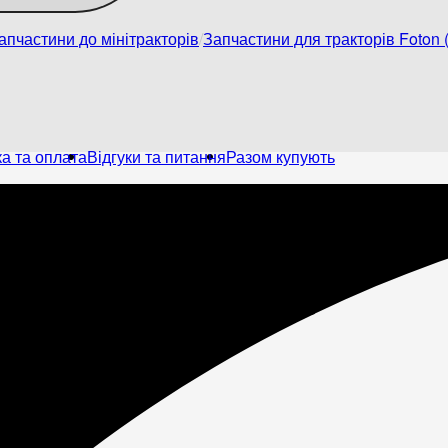
апчастини до мінітракторів
Запчастини для тракторів Foton (
а та оплата
Відгуки та питання
Разом купують