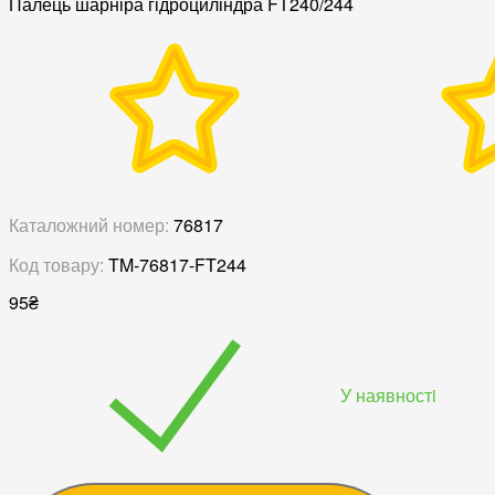
Палець шарніра гідроциліндра FT240/244
Каталожний номер:
76817
Код товару:
TM-76817-FT244
95
₴
У наявностi