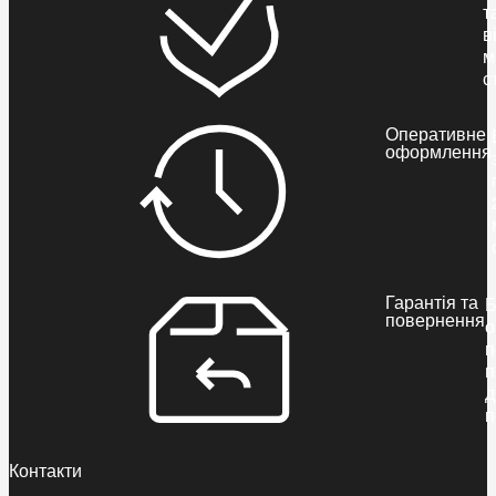
т
в
м
с
Оперативне
оформлення
Гарантія та
Б
повернення
о
п
п
д
п
Контакти