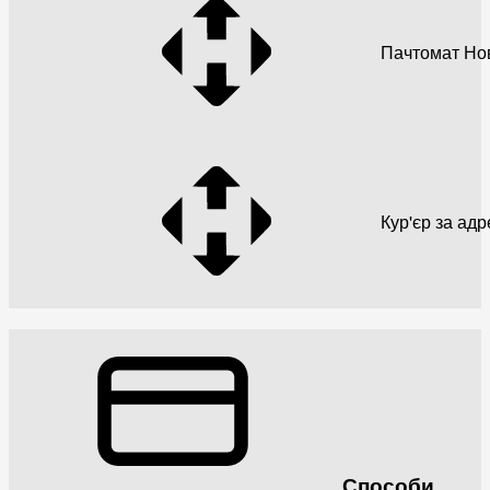
Пачтомат Но
Кур'єр за ад
Способи