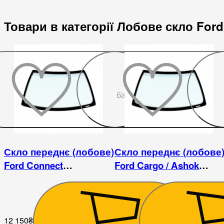
Товари в категорії Лобове скло Ford
До
бажаного
Скло переднє (лобове)
Скло переднє (лобове
Ford Connect
Ford Cargo / Ashok
Transit/Tourneo Connect
Leyland
12 150
₴
5 445
₴