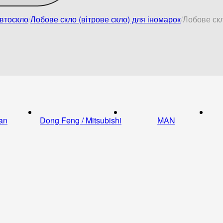
втоскло
Лобове скло (вітрове скло) для іномарок
Лобове ск
an
Dong Feng / Mitsubishi
MAN