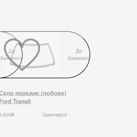
До
До
бажаного
бажаного
Скло переднє (лобове)
Ford Transit
3 600
₴
Закінчився