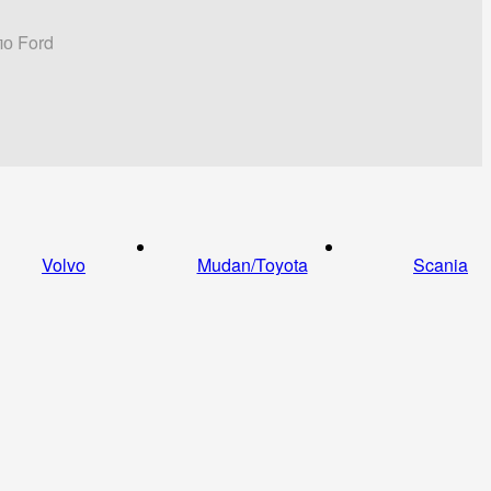
ло Ford
Volvo
Mudan/Toyota
Scania