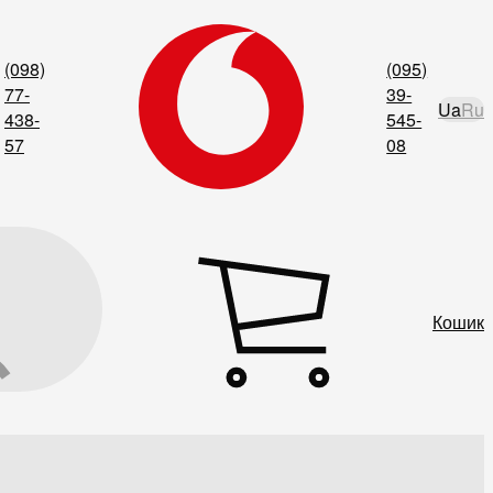
(098)
(095)
77-
39-
Ua
Ru
438-
545-
57
08
Кошик