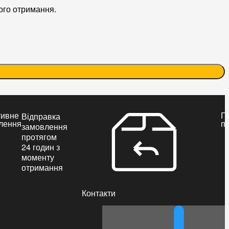
ого отримання.
тивне
Га
Відправка
лення
п
замовлення
протягом
24 годин з
моменту
отримання
Контакти