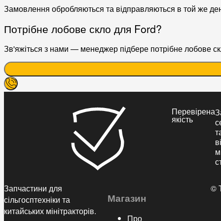
Замовлення обробляються та відправляються в той же де
Потрібне лобове скло для Ford?
Зв'яжіться з нами — менеджер підбере потрібне лобове скл
Перевірена
З
якість
с
т
в
м
с
Запчастини для
© 
Магазин
сільгосптехніки та
китайських мінітракторів.
Про