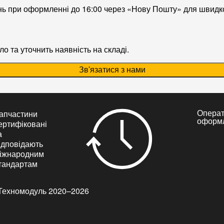
нь при оформленні до 16:00 через «Нову Пошту» для швидк
о та уточнить наявність на складі.
Зв'язатися з нами
Опера
апчастини
оформ
ертифіковані
а
ідповідають
іжнародним
тандартам
Техномодуль 2020–2026