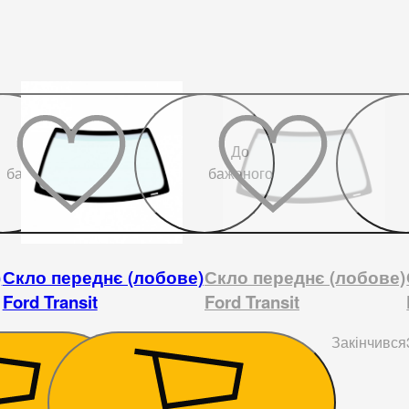
До
До
бажаного
бажаного
)
Скло переднє (лобове)
Скло переднє (лобове)
Ford Transit
Ford Transit
13 320
₴
Закінчився
4 950
₴