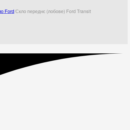
ло Ford
Скло переднє (лобове) Ford Transit