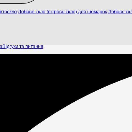
втоскло
Лобове скло (вітрове скло) для іномарок
Лобове ск
а
Відгуки та питання