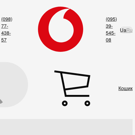
(098)
(095)
77-
39-
Ua
Ru
438-
545-
57
08
Кошик