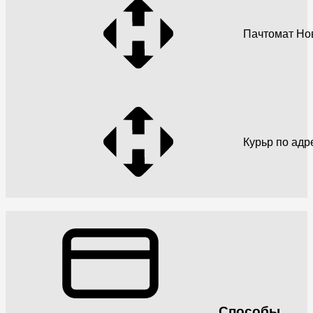
Пачтомат Но
Курьр по адр
Способы