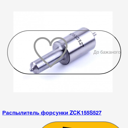
До бажаного
Распылитель форсунки ZCK155S527