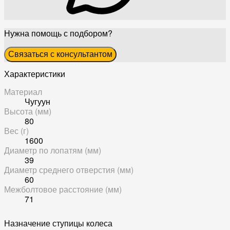
Нужна помощь с подбором?
Связаться с консультантом
Характеристики
Материал
Чугуун
Высота (мм)
80
Вес (г)
1600
Диаметр по лопатям (мм)
39
Диаметр среднего отверстия (мм)
60
Межболтовое расстояние (мм)
71
Назначение ступицы колеса