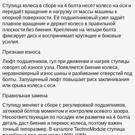
Ступица колеса в сборе на 4 болта несёт колесо на оси и
передаёт вращение и нагрузку от массы машины к
опорной поверхности. Её подшипниковый узел задаёт
плавное вращение и держит колесо в правильной
плоскости без биения. Крепление на четыре болта
фиксирует диск и воспринимает крутящее и боковые
усилия.
Признаки износа
Люфт подшипников, гул при движении и нагрев ступицы
говорят об износе узла. Появляется биение колеса,
неравномерный износ шины и разбивание отверстий под
болты. Запущенный люфт повышает риск заклинивания
или срыва колеса с оси.
Правильная замена
Ступицу меняют в сборе с регулировкой подшипников,
затяжкой болтов моментом и контролем осевого зазора.
Несоответствующая по посадке или разметке на 4 болта
деталь даст биение и перекос колеса, поэтому важен
точный типоразмер. В каталоге TechnoModule ступица
подобрана под двигатели 180N-195N.