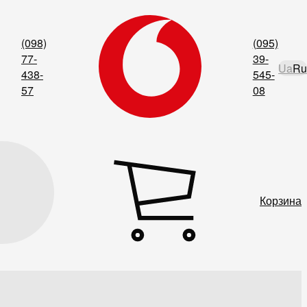
(098)
(095)
77-
39-
Ua
Ru
438-
545-
57
08
Корзина