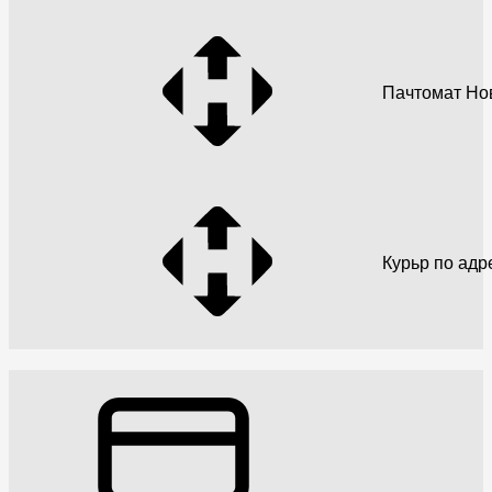
Пачтомат Но
Курьр по адр