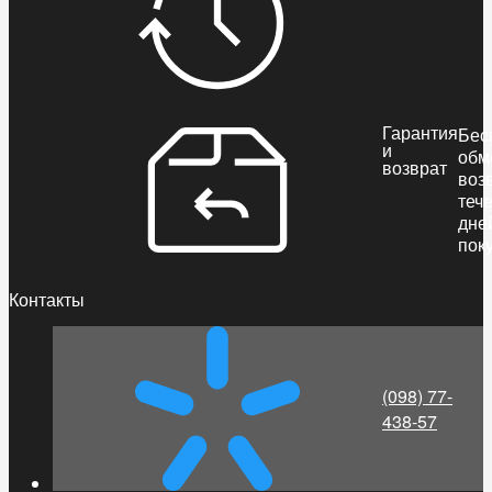
Гарантия
Бес
и
обм
возврат
воз
теч
дне
пок
Контакты
(098) 77-
438-57