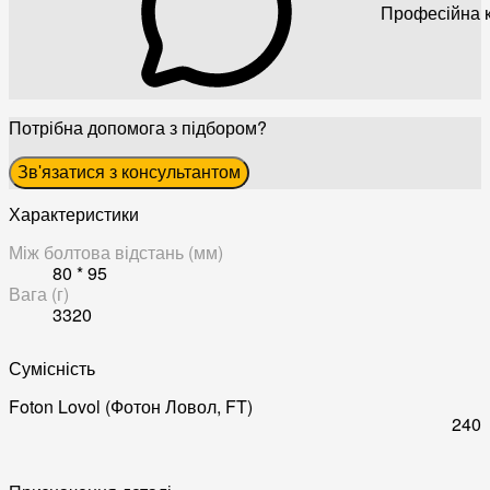
Професійна к
Потрібна допомога з підбором?
Зв'язатися з консультантом
Характеристики
Між болтова відстань (мм)
80 * 95
Вага (г)
3320
Сумісність
Foton Lovol (Фотон Ловол, FT)
240