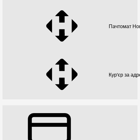
Пачтомат Но
Кур'єр за ад