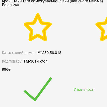
Кронштейн тяги обмежувальної лівий (навісного мех-ма)
Foton 240
Каталожний номер:
FT250.56.018
Код товару:
TM-301-Foton
996
₴
У наявностi