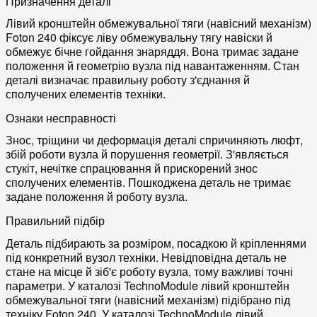
Призначення деталі
Лівий кронштейн обмежувальної тяги (навісний механізм)
Foton 240 фіксує ліву обмежувальну тягу навіски й
обмежує бічне гойдання знаряддя. Вона тримає задане
положення й геометрію вузла під навантаженням. Стан
деталі визначає правильну роботу з'єднання й
сполучених елементів техніки.
Ознаки несправності
Знос, тріщини чи деформація деталі спричиняють люфт,
збій роботи вузла й порушення геометрії. З'являється
стукіт, нечітке спрацювання й прискорений знос
сполучених елементів. Пошкоджена деталь не тримає
задане положення й роботу вузла.
Правильний підбір
Деталь підбирають за розміром, посадкою й кріпленнями
під конкретний вузол техніки. Невідповідна деталь не
стане на місце й зіб'є роботу вузла, тому важливі точні
параметри. У каталозі TechnoModule лівий кронштейн
обмежувальної тяги (навісний механізм) підібрано під
техніку Foton 240. У каталозі TechnoModule лівий