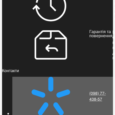
Гарантія та
Б
повернення
о
п
п
д
п
Контакти
(098) 77-
438-57