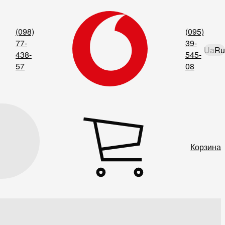
(098)
(095)
77-
39-
Ua
Ru
438-
545-
57
08
Корзина