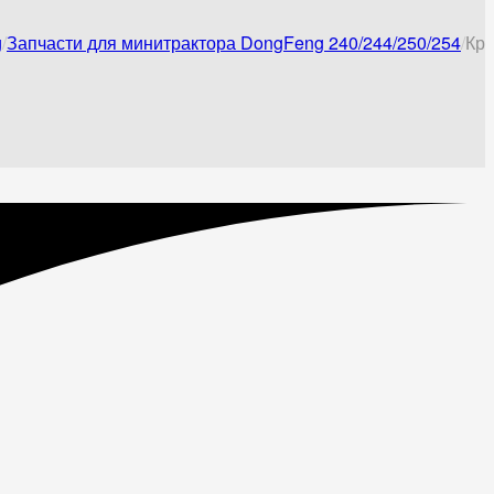
g
Запчасти для минитрактора DongFeng 240/244/250/254
Кро