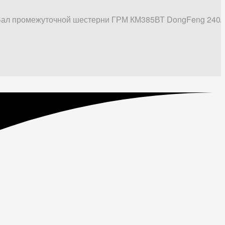
ал промежуточной шестерни ГРМ КМ385ВТ DongFeng 240/244