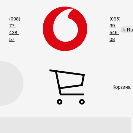
(098)
(095)
77-
39-
Ua
Ru
438-
545-
57
08
Корзина