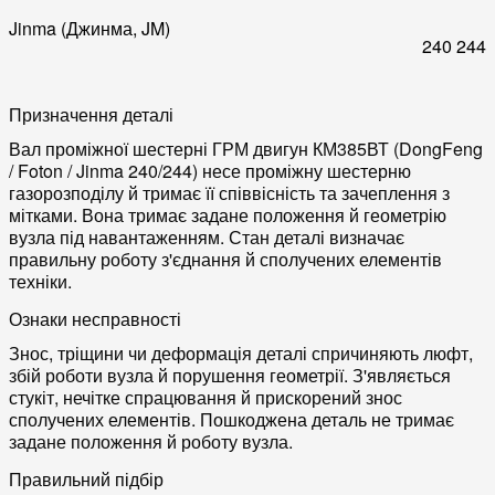
Jinma (Джинма, JM)
240
244
Призначення деталі
Вал проміжної шестерні ГРМ двигун КМ385ВТ (DongFeng
/ Foton / Jinma 240/244) несе проміжну шестерню
газорозподілу й тримає її співвісність та зачеплення з
мітками. Вона тримає задане положення й геометрію
вузла під навантаженням. Стан деталі визначає
правильну роботу з'єднання й сполучених елементів
техніки.
Ознаки несправності
Знос, тріщини чи деформація деталі спричиняють люфт,
збій роботи вузла й порушення геометрії. З'являється
стукіт, нечітке спрацювання й прискорений знос
сполучених елементів. Пошкоджена деталь не тримає
задане положення й роботу вузла.
Правильний підбір