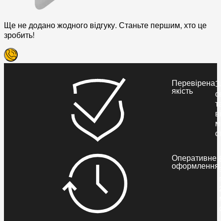
Ще не додано жодного відгуку. Станьте першим, хто це
зробить!
Перевірена
З
якість
с
т
в
м
с
Оперативне
оформлення