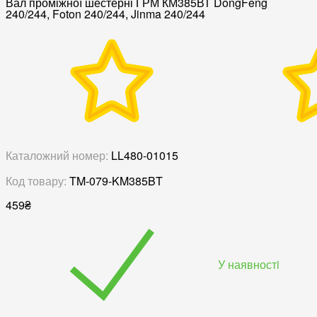
Вал проміжної шестерні ГРМ КМ385ВТ DongFeng
240/244, Foton 240/244, Jinma 240/244
Каталожний номер:
LL480-01015
Код товару:
TM-079-KM385BT
459
₴
У наявностi