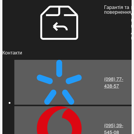
Гарантія та
Б
повернення
о
п
п
д
п
Контакти
(098) 77-
438-57
(095) 39-
545-08