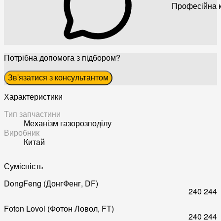
Професійна к
Потрібна допомога з підбором?
Зв'язатися з консультантом
Характеристики
Тип запчастини
Механізм газорозподілу
Виробник
Китай
Сумісність
DongFeng (ДонгФенг, DF)
240
244
Foton Lovol (Фотон Ловол, FT)
240
244