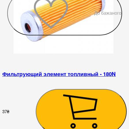
До бажаного
Фильтрующий элемент топливный - 180N
37
₴
1