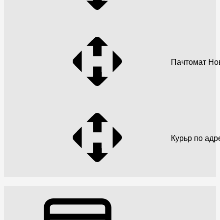
Пачтомат Но
Курьр по адр