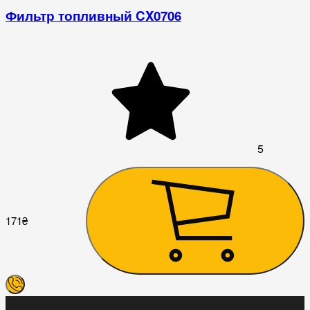
Фильтр топливный CX0706
5
1
171
₴