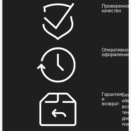
Проверенно
качество
Оперативное
оформление
Гарантия
Бес
и
обм
возврат
воз
теч
дне
пок