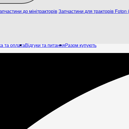
апчастини до мінітракторів
Запчастини для тракторів Foton (
а та оплата
Відгуки та питання
Разом купують