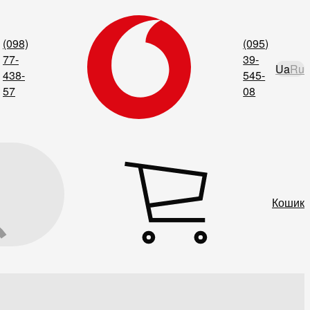
(098)
(095)
77-
39-
Ua
Ru
438-
545-
57
08
Кошик