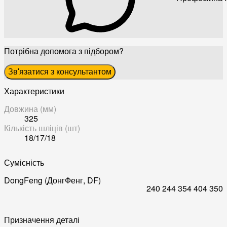
Потрібна допомога з підбором?
Зв'язатися з консультантом
Характеристики
Довжина (мм)
325
Кількість шліців (шт)
18/17/18
Сумісність
DongFeng (ДонгФенг, DF)
240
244
354
404
350
Призначення деталі