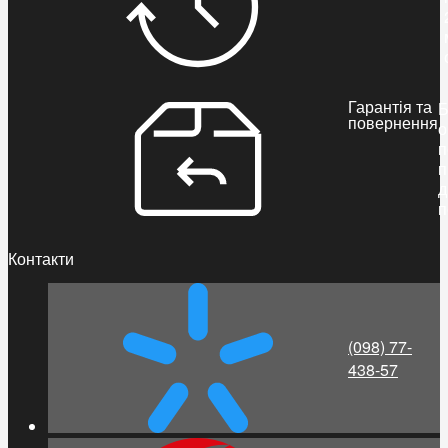
Гарантія та
Б
повернення
о
п
п
д
п
Контакти
(098) 77-
438-57