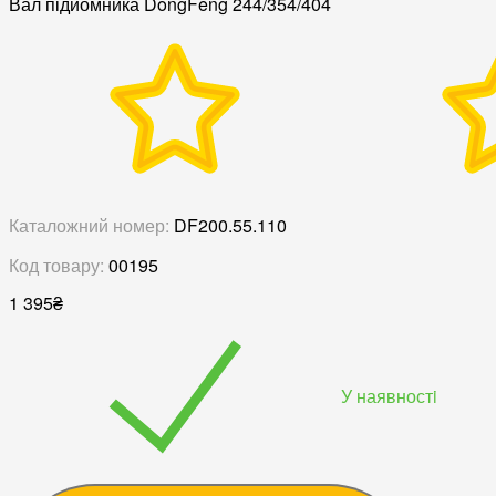
Вал підйомника DongFeng 244/354/404
Каталожний номер:
DF200.55.110
Код товару:
00195
1 395
₴
У наявностi