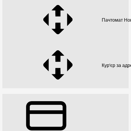
Пачтомат Но
Кур'єр за ад