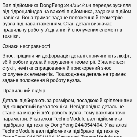
Вал підйомника DongFeng 244/354/404 передає зусилля
від гідроциліндра на важелі підйомника, задаючи підйом
навіски. Вона тримає задане положення й геометрію
вузла під навантаженням. Стан деталі визначає
правильну роботу з'єднання й сполучених елементів
техніки.
Ознаки несправності
Знос, тріщини чи деформація деталі спричиняють люфт,
збій роботи вузла й порушення геометрії. З'являється
стукіт, нечітке спрацювання й прискорений знос
сполучених елементів. Пошкоджена деталь не тримає
задане положення й роботу вузла.
Правильний підбір
Деталь підбирають за розміром, посадкою й кріпленнями
під конкретний вузол техніки. Невідповідна деталь не
стане на місце й зіб'є роботу вузла, тому важливі точні
параметри. У каталозі TechnoModule вал підйомника
підібрано під техніку DongFeng 244/354/404. У каталозі
TechnoModule вал підйомника підібрано під техніку
DongFeng 244/354/404. У каталозі TechnoModule вал