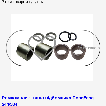
З цим товаром купують
До бажаного
Ремкомплект вала підйомника DongFeng
244/304