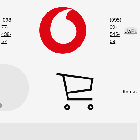
(098)
(095)
77-
39-
Ua
Ru
438-
545-
57
08
Кошик