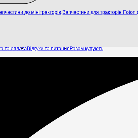
апчастини до мінітракторів
Запчастини для тракторів Foton (
а та оплата
Відгуки та питання
Разом купують