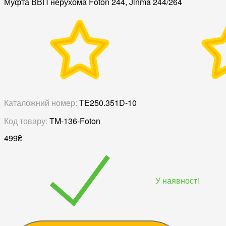
Муфта ВВП нерухома Foton 244, Jinma 244/264
Каталожний номер:
ТЕ250.351D-10
Код товару:
TM-136-Foton
499
₴
У наявностi