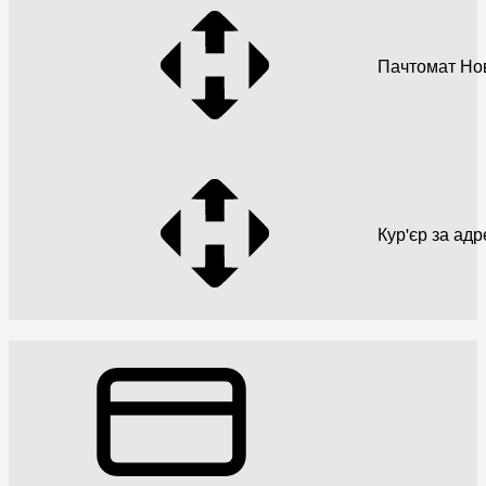
Пачтомат Но
Кур'єр за ад