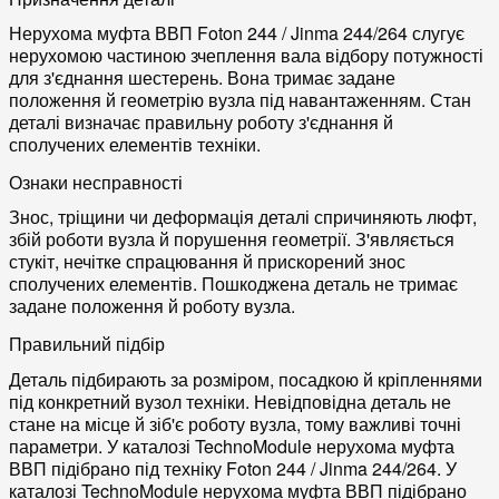
Нерухома муфта ВВП Foton 244 / Jinma 244/264 слугує
нерухомою частиною зчеплення вала відбору потужності
для з'єднання шестерень. Вона тримає задане
положення й геометрію вузла під навантаженням. Стан
деталі визначає правильну роботу з'єднання й
сполучених елементів техніки.
Ознаки несправності
Знос, тріщини чи деформація деталі спричиняють люфт,
збій роботи вузла й порушення геометрії. З'являється
стукіт, нечітке спрацювання й прискорений знос
сполучених елементів. Пошкоджена деталь не тримає
задане положення й роботу вузла.
Правильний підбір
Деталь підбирають за розміром, посадкою й кріпленнями
під конкретний вузол техніки. Невідповідна деталь не
стане на місце й зіб'є роботу вузла, тому важливі точні
параметри. У каталозі TechnoModule нерухома муфта
ВВП підібрано під техніку Foton 244 / Jinma 244/264. У
каталозі TechnoModule нерухома муфта ВВП підібрано