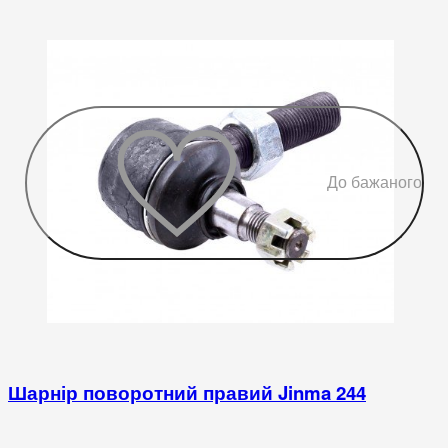
До бажаного
Шарнір поворотний правий Jinma 244