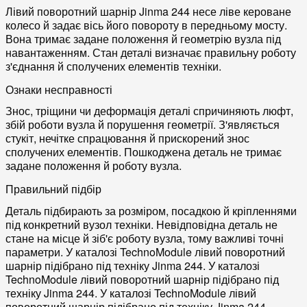
Лівий поворотний шарнір Jinma 244 несе ліве кероване
колесо й задає вісь його повороту в передньому мосту.
Вона тримає задане положення й геометрію вузла під
навантаженням. Стан деталі визначає правильну роботу
з'єднання й сполучених елементів техніки.
Ознаки несправності
Знос, тріщини чи деформація деталі спричиняють люфт,
збій роботи вузла й порушення геометрії. З'являється
стукіт, нечітке спрацювання й прискорений знос
сполучених елементів. Пошкоджена деталь не тримає
задане положення й роботу вузла.
Правильний підбір
Деталь підбирають за розміром, посадкою й кріпленнями
під конкретний вузол техніки. Невідповідна деталь не
стане на місце й зіб'є роботу вузла, тому важливі точні
параметри. У каталозі TechnoModule лівий поворотний
шарнір підібрано під техніку Jinma 244. У каталозі
TechnoModule лівий поворотний шарнір підібрано під
техніку Jinma 244. У каталозі TechnoModule лівий
поворотний шарнір підібрано під техніку Jinma 244.