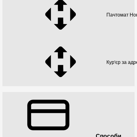
Пачтомат Но
Кур'єр за ад
Способи