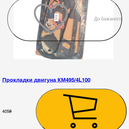
До бажаного
Прокладки двигуна КМ495/4L100
1
405
₴