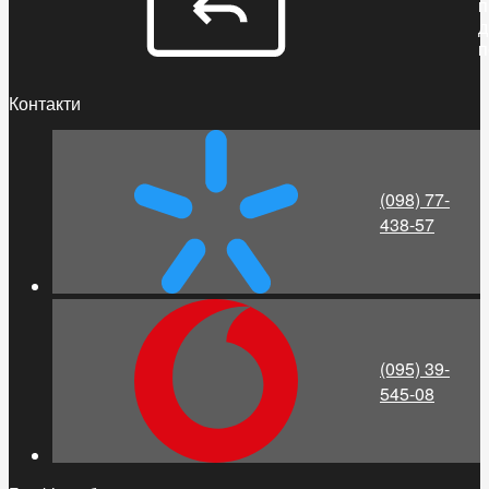
п
д
п
Контакти
(098) 77-
438-57
(095) 39-
545-08