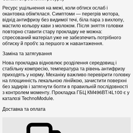
Ресурс ущільнення на межі, коли обтиск ослаб і
окантовка обім'ялася. Симптоми — перегрів мотора,
відхід антифризу без видимої течі, біла пара з вихлопу,
мастило кольору кави з молоком. Після зняття головки
повторно ставити стару прокладку не можна:
спресований матеріал уже не забезпечить потрібного
обтиску й проб'є за першого ж навантаження.
Заміна та затягування
Нова прокладка відновлює розділення середовищ і
стабільну компресію, температура та рівень антифризу
приходять у норму. Механіку важливо перевірити головку
на площинність лекальною лінійкою, зачистити поверхні
без задирів і затягнути болти в правильній послідовності
з контролем моменту. Прокладка ГБЦ КМ496ВТ/4L100 є у
каталозі TechnoModule.
Доставка та оплата