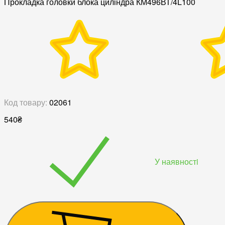
Прокладка головки блока циліндра КМ496ВТ/4L100
Код товару:
02061
540
₴
У наявностi