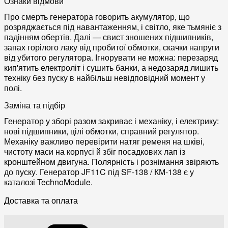
Ознаки відмови
Про смерть генератора говорить акумулятор, що
розряджається під навантаженням, і світло, яке тьмяніє з
падінням обертів. Далі — свист зношених підшипників,
запах горілого лаку від пробитої обмотки, скачки напруги
від убитого регулятора. Ігнорувати не можна: перезаряд
кип'ятить електроліт і сушить банки, а недозаряд лишить
техніку без пуску в найбільш невідповідний момент у
полі.
Заміна та підбір
Генератор у зборі разом закриває і механіку, і електрику:
нові підшипники, цілі обмотки, справний регулятор.
Механіку важливо перевірити натяг ременя на шківі,
чистоту маси на корпусі й збіг посадкових лап із
кронштейном двигуна. Полярність і рознімання звіряють
до пуску. Генератор JF11C під SF-138 / КМ-138 є у
каталозі TechnoModule.
Доставка та оплата