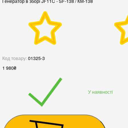
Генератор в зборі JF11C - SF-138 / КМ-138
Код товару:
01325-3
1 980
₴
У наявностi