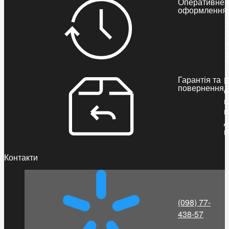
Оперативне
оформлення
Гарантія та
Б
повернення
о
п
п
д
п
Контакти
(098) 77-
438-57