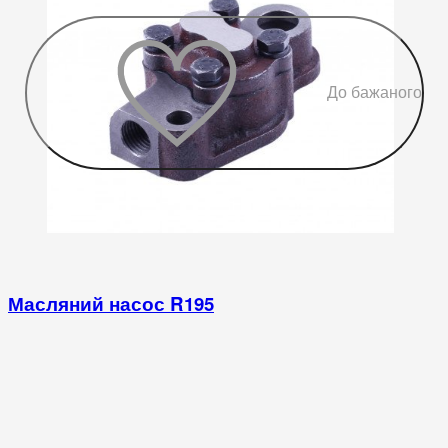
До бажаного
Масляний насос R195