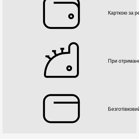
Карткою за р
При отриман
Безготівкови