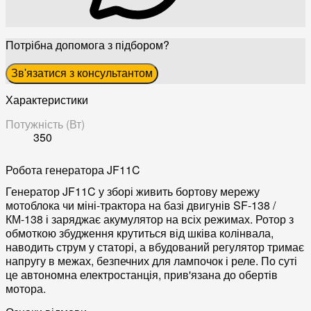
Потрібна допомога з підбором?
Зв'язатися з консультантом
Характеристики
Потужність (Вт)
350
Робота генератора JF11C
Генератор JF11C у зборі живить бортову мережу
мотоблока чи міні-трактора на базі двигунів SF-138 /
КМ-138 і заряджає акумулятор на всіх режимах. Ротор з
обмоткою збудження крутиться від шківа колінвала,
наводить струм у статорі, а вбудований регулятор тримає
напругу в межах, безпечних для лампочок і реле. По суті
це автономна електростанція, прив'язана до обертів
мотора.