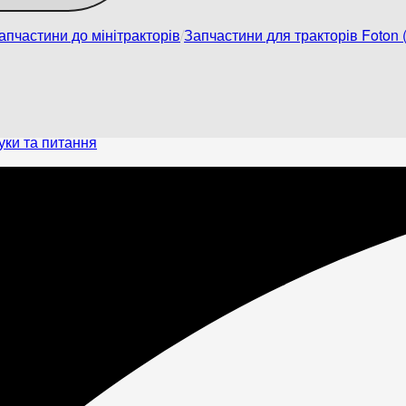
апчастини до мінітракторів
Запчастини для тракторів Foton (
уки та питання