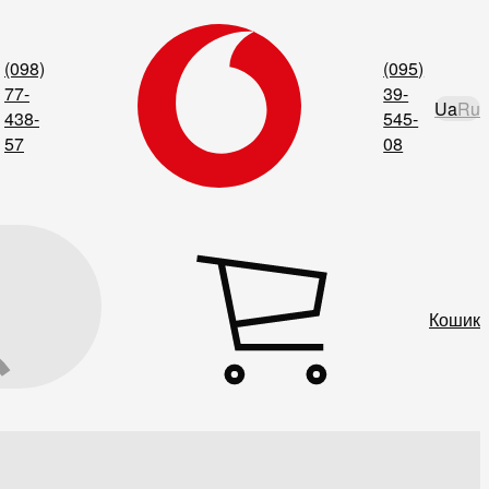
(098)
(095)
77-
39-
Ua
Ru
438-
545-
57
08
Кошик