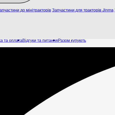
апчастини до мінітракторів
Запчастини для тракторів Jinma
а та оплата
Відгуки та питання
Разом купують