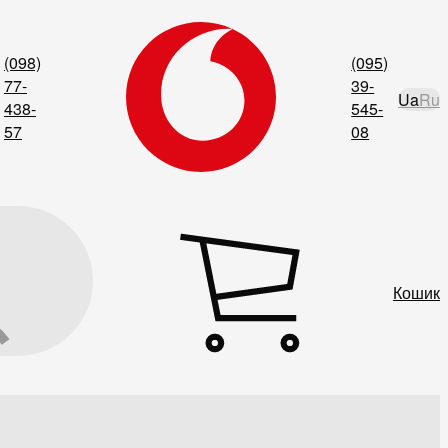
(098)
(095)
77-
39-
Ua
Ru
438-
545-
57
08
Кошик