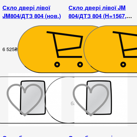
Скло двері лівої
Скло двері лівої JM
JM804/ДТЗ 804 (нов.)
804/ДТЗ 804 (H=1567,
L=760х830х350)
6 525
₴
6 300
₴
До
бажаного