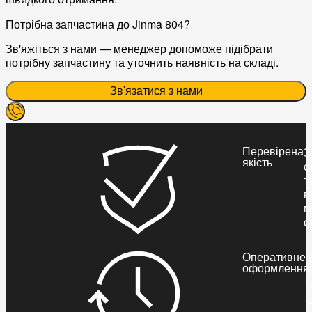
Потрібна запчастина до Jinma 804?
Зв'яжіться з нами — менеджер допоможе підібрати
потрібну запчастину та уточнить наявність на складі.
Зв'язатися з нами
Перевірена
З
якість
с
т
в
м
с
Оперативне
оформлення