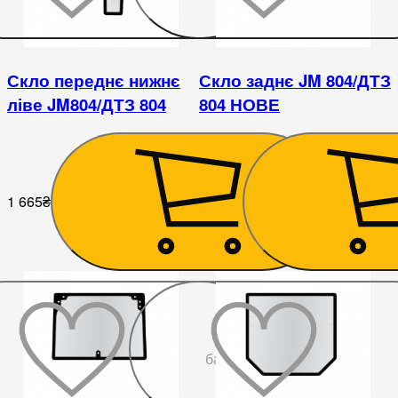
Скло переднє нижнє
Скло заднє JM 804/ДТЗ
ліве JM804/ДТЗ 804
804 НОВЕ
1 665
₴
6 075
₴
До
бажаного