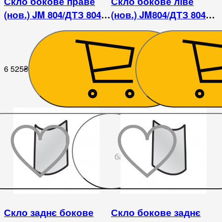
Скло бокове праве
Скло бокове ліве
(нов.) JM 804/ДТЗ 804
(нов.) JM804/ДТЗ 804
(H=762, L=625х715)
(H=762, L=625х715)
6 525
₴
6 525
₴
До
бажаного
Скло заднє бокове
Скло бокове заднє