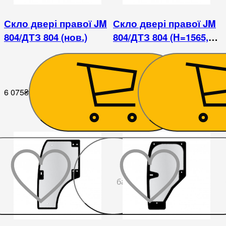
Скло двері правої JM
Скло двері правої JM
804/ДТЗ 804 (нов.)
804/ДТЗ 804 (H=1565,
L=760х830х350)
6 075
₴
6 300
₴
До
бажаного