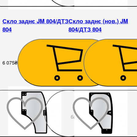
Скло заднє JM 804/ДТЗ
Скло заднє (нов.) JM
804
804/ДТЗ 804
6 075
₴
6 075
₴
До
бажаного