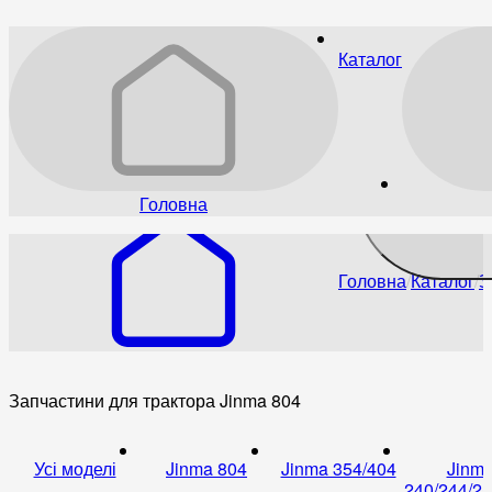
Каталог
Головна
Головна
Каталог
З
Запчастини для трактора Jinma 804
Усі моделі
Jinma 804
Jinma 354/404
Jinm
240/244/25