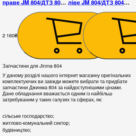
праве JM 804/ДТЗ 804
ліве JM 804/ДТЗ 804
(H=766, L=515х480)
(H=766, L=515х480)
2 160
₴
2 160
₴
Запчастини для Jinma 804
У даному розділі нашого інтернет магазину оригінальних
комплектуючих ви завжди можете вибрати та придбати
запчастини Джинма 804 за найдоступнішими цінами.
Дане обладнання вважається одним із найбільш
затребуваним у таких галузях та сферах, як:
сільське господарство;
житлово-комунальний сектор;
будівництво;