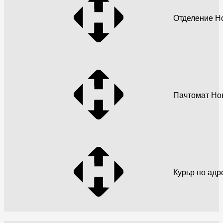
Отделение Н
Пачтомат Но
Курьр по адр