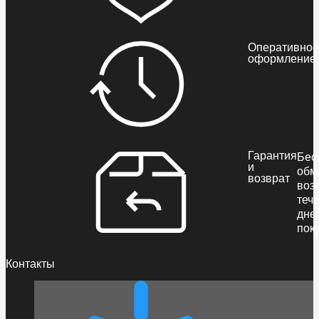
Оперативное
оформление
Гарантия
Бес
и
обм
возврат
воз
теч
дне
пок
Контакты