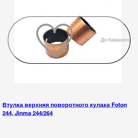
До бажаного
Втулка верхняя поворотного кулака Foton
244, Jinma 244/264