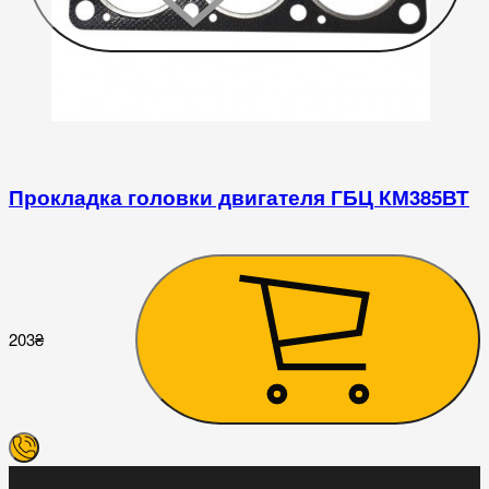
Прокладка головки двигателя ГБЦ КМ385ВТ
2
203
₴