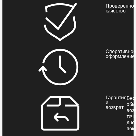
Проверенно
качество
Оперативное
оформление
Гарантия
Бес
и
обм
возврат
воз
теч
дне
пок