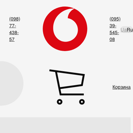
(098)
(095)
77-
39-
Ua
Ru
438-
545-
57
08
Корзина