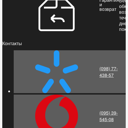
Бес
и
обм
возврат
воз
теч
дне
пок
Контакты
(098) 77-
438-57
(095) 39-
545-08