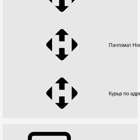
Пачтомат Но
Курьр по адр