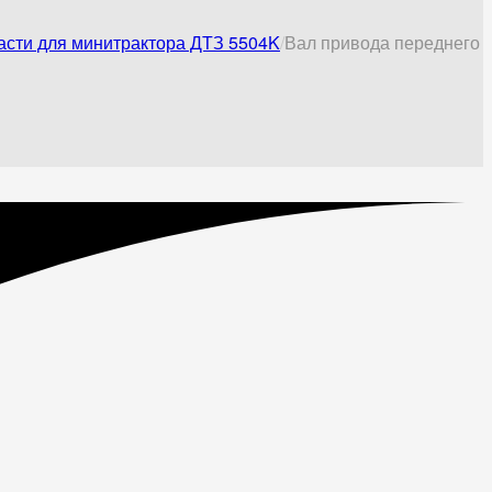
асти для минитрактора ДТЗ 5504K
Вал привода переднего 