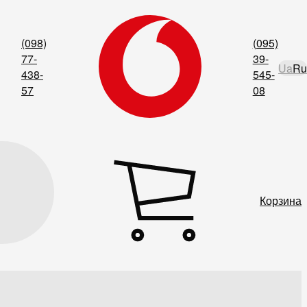
(098)
(095)
77-
39-
Ua
Ru
438-
545-
57
08
Корзина