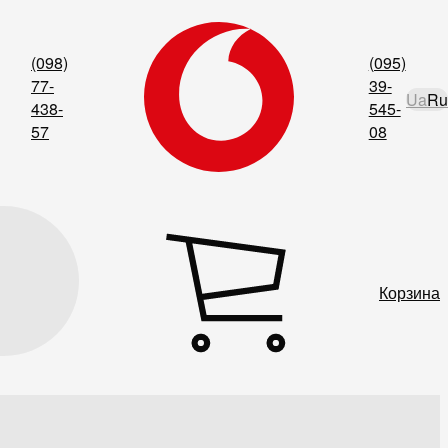
(098)
(095)
77-
39-
Ua
Ru
438-
545-
57
08
Корзина