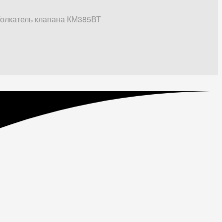
олкатель клапана КМ385ВТ