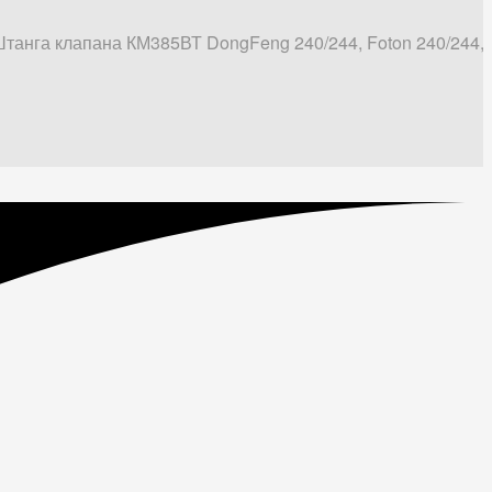
танга клапана КМ385ВТ DongFeng 240/244, Foton 240/244, 