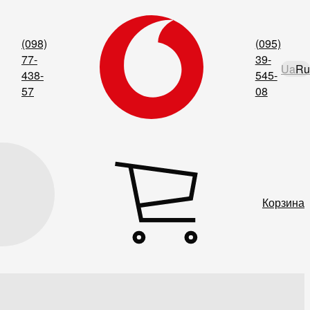
(098)
(095)
77-
39-
Ua
Ru
438-
545-
57
08
Корзина