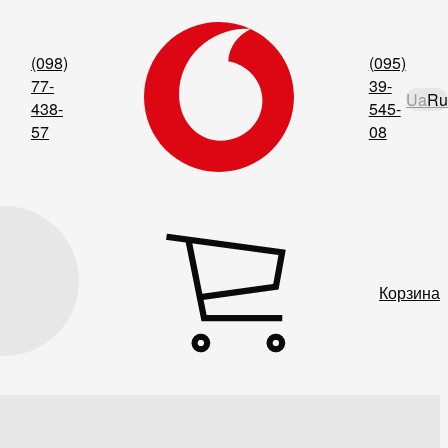
(098)
(095)
77-
39-
Ua
Ru
438-
545-
57
08
Корзина