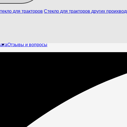
текло для тракторов
Стекло для тракторов других проихво
лата
Отзывы и вопросы