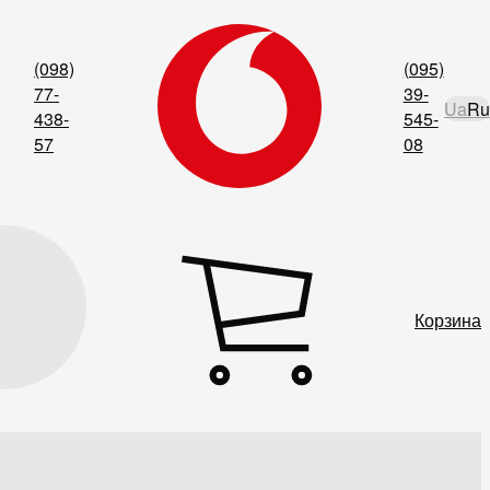
(098)
(095)
77-
39-
Ua
Ru
438-
545-
57
08
Корзина