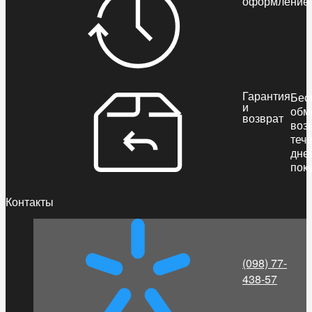
оформление
Гарантия
Бес
и
обм
возврат
воз
теч
дне
пок
Контакты
(098) 77-
438-57