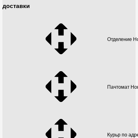
доставки
Отделение Н
Пачтомат Но
Курьр по адр