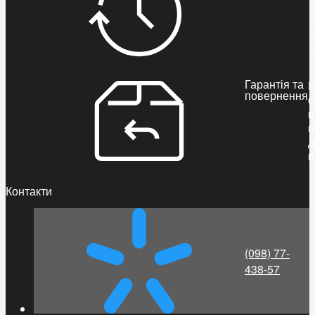
Гарантія та
Б
повернення
о
п
п
д
п
Контакти
(098) 77-
438-57