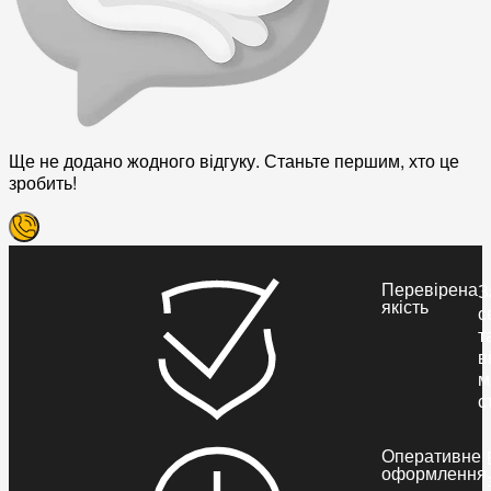
Ще не додано жодного відгуку. Станьте першим, хто це
зробить!
Перевірена
З
якість
с
т
в
м
с
Оперативне
оформлення