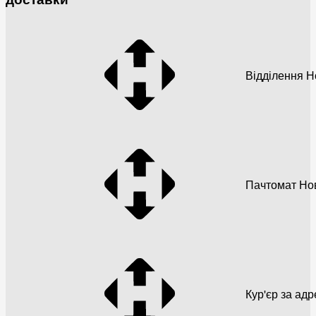
Відділення 
Пачтомат Но
Кур'єр за ад