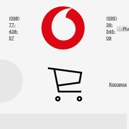
(098)
(095)
77-
39-
Ua
Ru
438-
545-
57
08
Корзина