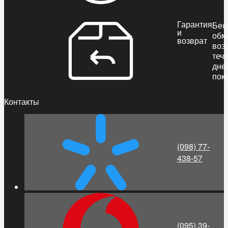
Гарантия
Бес
и
обм
возврат
воз
теч
дне
пок
Контакты
(098) 77-
438-57
(095) 39-