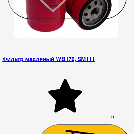
Фильтр масляный WB178, SM111
5