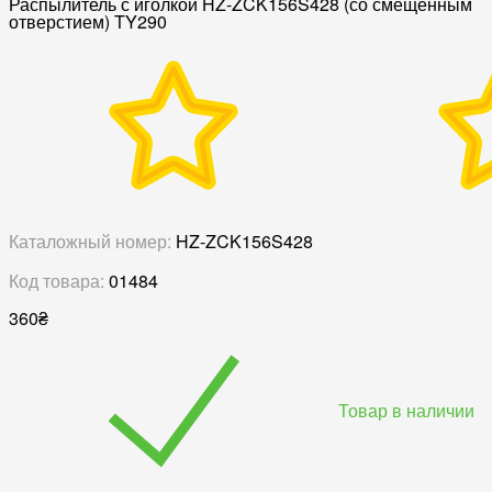
Распылитель с иголкой HZ-ZCK156S428 (со смещенным
отверстием) TY290
Каталожный номер:
HZ-ZCK156S428
Код товара:
01484
360
₴
Товар в наличии