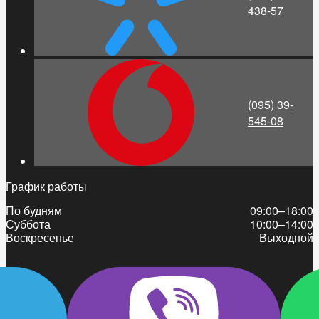
438-57
(095) 39-
545-08
График работы
По будням
09:00–18:00
Суббота
10:00–14:00
Воскресенье
Выходной