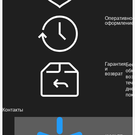
Оперативное
оформление
Гарантия
Бес
и
обм
возврат
воз
теч
дне
пок
Контакты