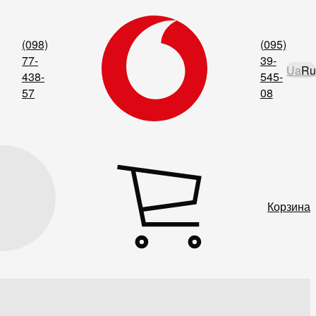
(098)
(095)
77-
39-
Ua
Ru
438-
545-
57
08
Корзина