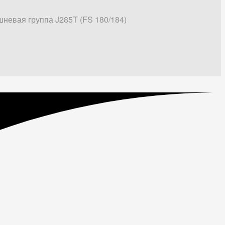
невая группа J285T (FS 180/184)