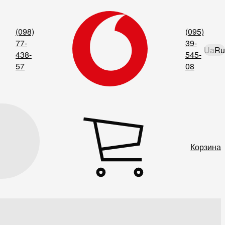
(098)
(095)
77-
39-
Ua
Ru
438-
545-
57
08
Корзина