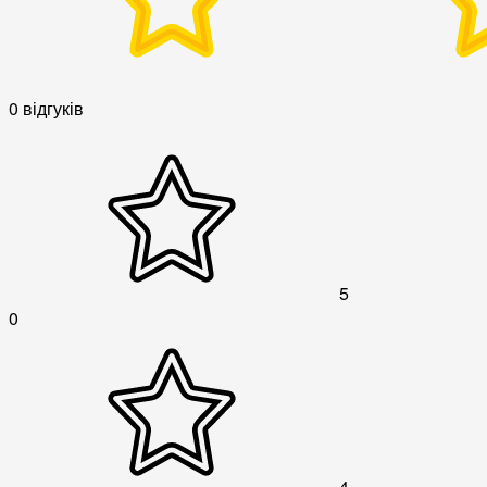
0 відгуків
5
0
4