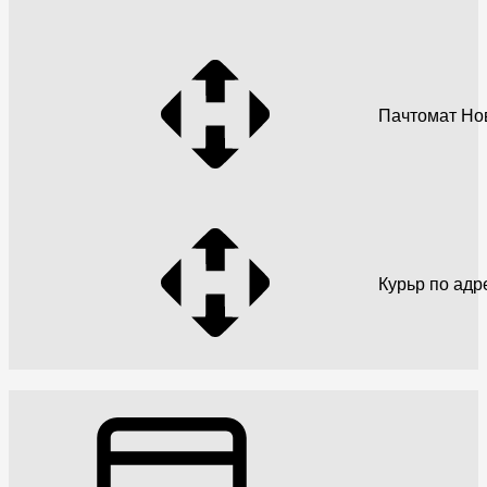
Пачтомат Но
Курьр по адр