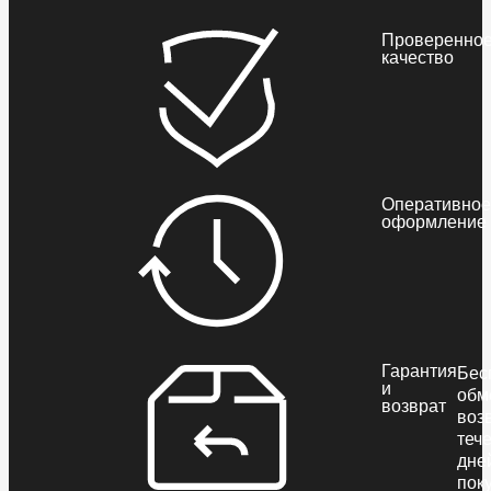
Проверенно
качество
Оперативное
оформление
Гарантия
Бес
и
обм
возврат
воз
теч
дне
пок