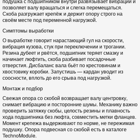
подушка с подшипником внутри развязывает вибрации и
позволяет валу вращаться и слегка перемещаться.
Скоба разгружает крепёж и держит опору строго на
своём месте под переменной нагрузкой.
Симптомы выработки
О выработке говорит нарастающий гул на скорости,
вибрация кузова, стук при переключении и трогании.
Резина дубеет и рвётся, подшипник теряет смазку и
начинает люфтить, скоба разбивает посадочные
отверстия. Дисбаланс вала бьёт по крестовинам и
хвостовику коробки. Запустишь — кардан уводит из
соосности, вплоть до его срыва под нагрузкой.
Монтаж и подбор
Свежая опора со скобой возвращает валу центровку,
снимает вибрацию и посторонние шумы. Механику важно
проверить затяжку скобы, целость резины и плавность
хода подшипника без люфта, совместить метки фланцев.
Момент крепежа выдерживают по норме, не пережимая
подушку. Опора подвесная со скобой есть в каталоге
TechnoModule.