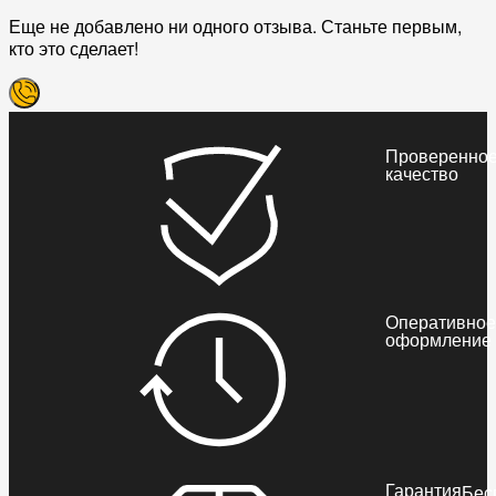
Еще не добавлено ни одного отзыва. Станьте первым,
кто это сделает!
Проверенно
качество
Оперативное
оформление
Гарантия
Бес