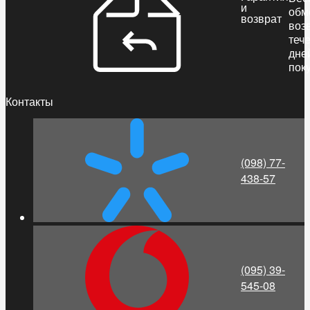
и
обм
возврат
воз
теч
дне
пок
Контакты
(098) 77-
438-57
(095) 39-
545-08