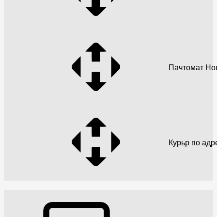
Пачтомат Но
Курьр по адр