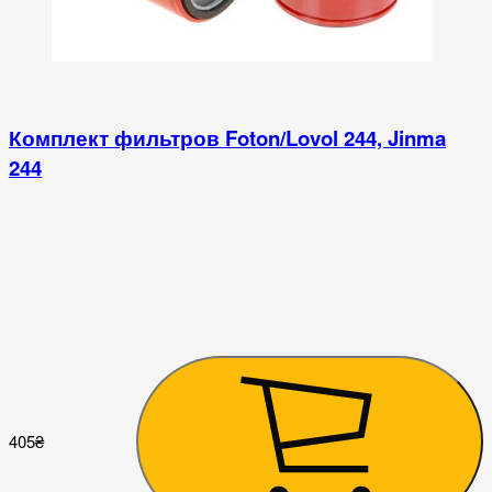
Комплект фильтров Foton/Lovol 244, Jinma
244
405
₴
4