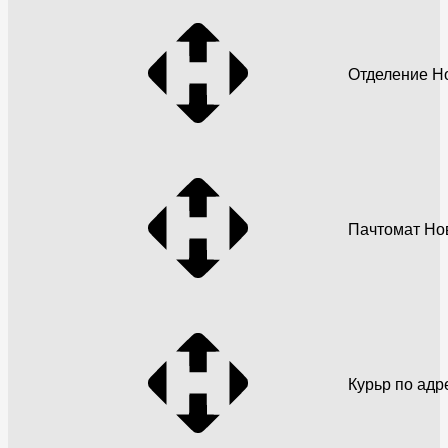
Отделение Н
Пачтомат Но
Курьр по адр