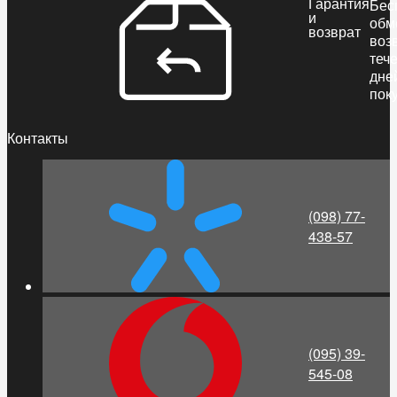
Гарантия
Бес
и
обм
возврат
воз
теч
дне
пок
Контакты
(098) 77-
438-57
(095) 39-
545-08